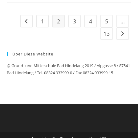
1
2
3
4
5
…
Gehe zur vorherigen Seite
13
Gehe zu
Über Diese Website
@ Grund- und Mittelschule Bad Hindelang 2019 / Alpgasse 8 / 87541
Bad Hindelang / Tel. 08324 933999-0 / Fax 08324 933999-15