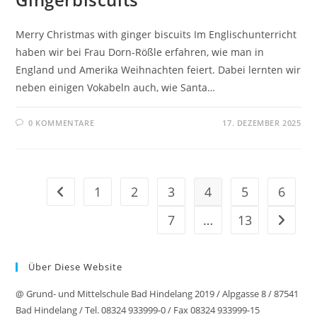
Merry Christmas with ginger biscuits Im Englischunterricht
haben wir bei Frau Dorn-Rößle erfahren, wie man in
England und Amerika Weihnachten feiert. Dabei lernten wir
neben einigen Vokabeln auch, wie Santa…
0 KOMMENTARE
17. DEZEMBER 2025
1
2
3
4
5
6
Gehe zur vorherigen Seite
7
…
13
Gehe zu
Über Diese Website
@ Grund- und Mittelschule Bad Hindelang 2019 / Alpgasse 8 / 87541
Bad Hindelang / Tel. 08324 933999-0 / Fax 08324 933999-15