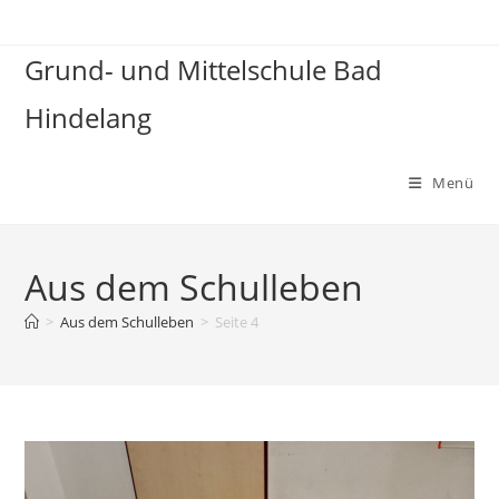
Zum
Inhalt
Grund- und Mittelschule Bad
springen
Hindelang
Menü
Aus dem Schulleben
>
Aus dem Schulleben
>
Seite 4