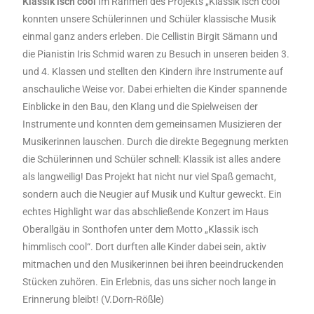
Klassik isch cool
Im Rahmen des Projekts „Klassik isch cool“
konnten unsere Schülerinnen und Schüler klassische Musik
einmal ganz anders erleben. Die Cellistin Birgit Sämann und
die Pianistin Iris Schmid waren zu Besuch in unseren beiden 3.
und 4. Klassen und stellten den Kindern ihre Instrumente auf
anschauliche Weise vor. Dabei erhielten die Kinder spannende
Einblicke in den Bau, den Klang und die Spielweisen der
Instrumente und konnten dem gemeinsamen Musizieren der
Musikerinnen lauschen. Durch die direkte Begegnung merkten
die Schülerinnen und Schüler schnell: Klassik ist alles andere
als langweilig! Das Projekt hat nicht nur viel Spaß gemacht,
sondern auch die Neugier auf Musik und Kultur geweckt. Ein
echtes Highlight war das abschließende Konzert im Haus
Oberallgäu in Sonthofen unter dem Motto „Klassik isch
himmlisch cool“. Dort durften alle Kinder dabei sein, aktiv
mitmachen und den Musikerinnen bei ihren beeindruckenden
Stücken zuhören. Ein Erlebnis, das uns sicher noch lange in
Erinnerung bleibt! (V.Dorn-Rößle)