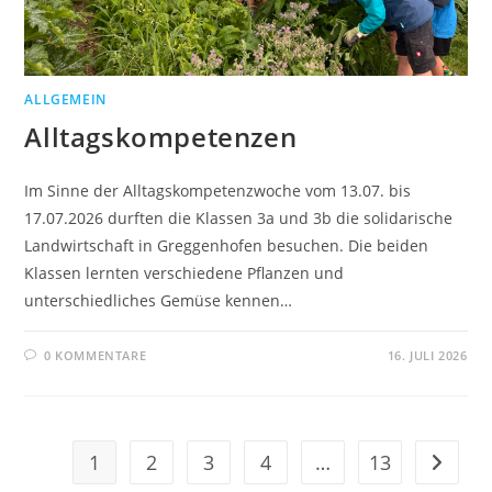
ALLGEMEIN
Alltagskompetenzen
Im Sinne der Alltagskompetenzwoche vom 13.07. bis
17.07.2026 durften die Klassen 3a und 3b die solidarische
Landwirtschaft in Greggenhofen besuchen. Die beiden
Klassen lernten verschiedene Pflanzen und
unterschiedliches Gemüse kennen…
0 KOMMENTARE
16. JULI 2026
1
2
3
4
…
13
Gehe zu