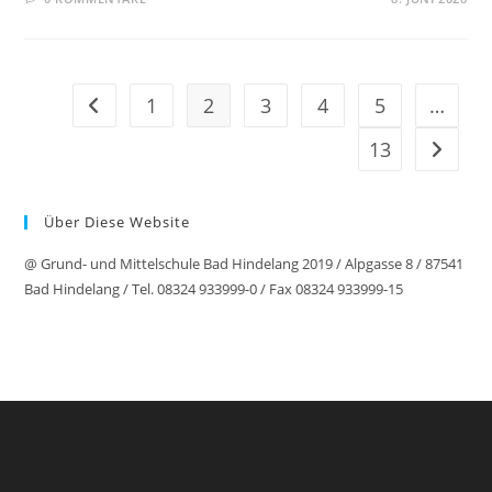
1
2
3
4
5
…
Gehe zur vorherigen Seite
13
Gehe zu
Über Diese Website
@ Grund- und Mittelschule Bad Hindelang 2019 / Alpgasse 8 / 87541
Bad Hindelang / Tel. 08324 933999-0 / Fax 08324 933999-15