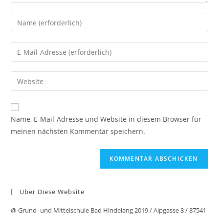
Gib
deinen
Namen
Gib
oder
deine
Benutzernamen
E-
Gib
zum
Mail-
deine
Kommentieren
Adresse
Website-
ein
zum
URL
Name, E-Mail-Adresse und Website in diesem Browser für
Kommentieren
ein
meinen nächsten Kommentar speichern.
ein
(optional)
Über Diese Website
@ Grund- und Mittelschule Bad Hindelang 2019 / Alpgasse 8 / 87541