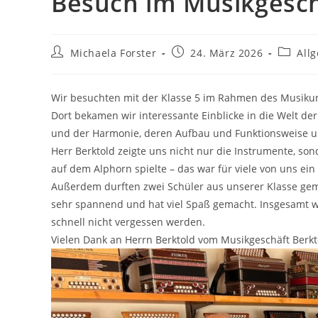
Besuch im Musikgesch
Beitrags-
Beitrag
Beitrag
Michaela Forster
24. März 2026
All
Autor:
veröffentlicht:
Kategor
Wir besuchten mit der Klasse 5 im Rahmen des Musikunt
Dort bekamen wir interessante Einblicke in die Welt d
und der Harmonie, deren Aufbau und Funktionsweise un
Herr Berktold zeigte uns nicht nur die Instrumente, son
auf dem Alphorn spielte – das war für viele von uns ei
Außerdem durften zwei Schüler aus unserer Klasse geme
sehr spannend und hat viel Spaß gemacht. Insgesamt wa
schnell nicht vergessen werden.
Vielen Dank an Herrn Berktold vom Musikgeschäft Berkt