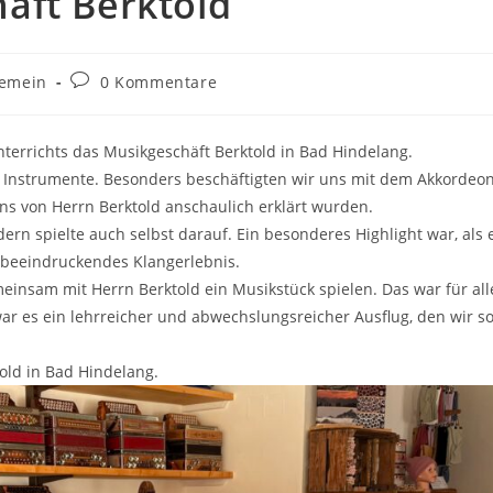
äft Berktold
s-
Beitrags-
gemein
0 Kommentare
ie:
Kommentare:
errichts das Musikgeschäft Berktold in Bad Hindelang.
er Instrumente. Besonders beschäftigten wir uns mit dem Akkordeo
s von Herrn Berktold anschaulich erklärt wurden.
dern spielte auch selbst darauf. Ein besonderes Highlight war, als 
n beeindruckendes Klangerlebnis.
insam mit Herrn Berktold ein Musikstück spielen. Das war für all
r es ein lehrreicher und abwechslungsreicher Ausflug, den wir s
old in Bad Hindelang.