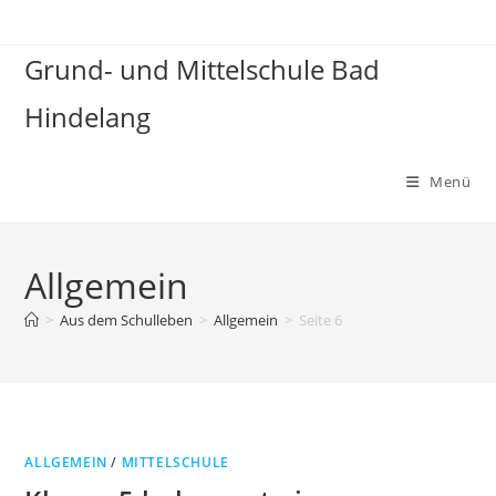
Zum
Inhalt
Grund- und Mittelschule Bad
springen
Hindelang
Menü
Allgemein
>
Aus dem Schulleben
>
Allgemein
>
Seite 6
ALLGEMEIN
/
MITTELSCHULE