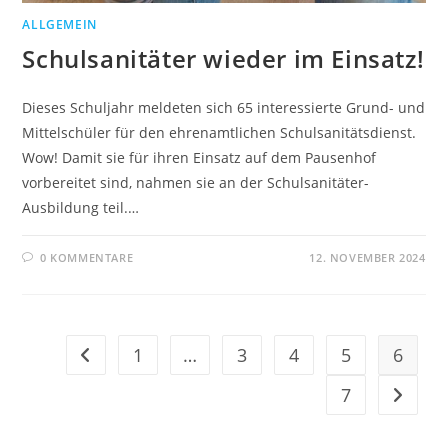
ALLGEMEIN
Schulsanitäter wieder im Einsatz!
Dieses Schuljahr meldeten sich 65 interessierte Grund- und
Mittelschüler für den ehrenamtlichen Schulsanitätsdienst.
Wow! Damit sie für ihren Einsatz auf dem Pausenhof
vorbereitet sind, nahmen sie an der Schulsanitäter-
Ausbildung teil.…
0 KOMMENTARE
12. NOVEMBER 2024
1
…
3
4
5
6
Gehe zur vorherigen Seite
7
Gehe zu