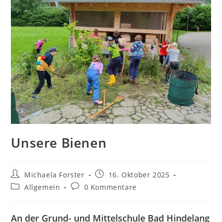
Unsere Bienen
Beitrags-
Beitrag
Michaela Forster
16. Oktober 2025
Autor:
veröffentlicht:
Beitrags-
Beitrags-
Allgemein
0 Kommentare
Kategorie:
Kommentare:
An der Grund- und Mittelschule Bad Hindelang