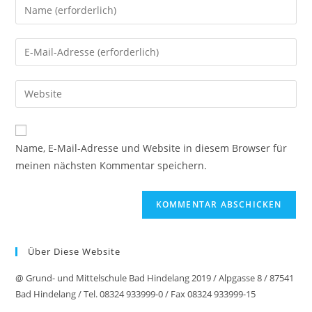
Gib
deinen
Namen
Gib
oder
deine
Benutzernamen
E-
Gib
zum
Mail-
deine
Kommentieren
Adresse
Website-
ein
zum
URL
Name, E-Mail-Adresse und Website in diesem Browser für
Kommentieren
ein
meinen nächsten Kommentar speichern.
ein
(optional)
Über Diese Website
@ Grund- und Mittelschule Bad Hindelang 2019 / Alpgasse 8 / 87541
Bad Hindelang / Tel. 08324 933999-0 / Fax 08324 933999-15