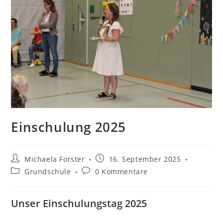
Einschulung 2025
Beitrags-
Beitrag
Michaela Forster
16. September 2025
Autor:
veröffentlicht:
Beitrags-
Beitrags-
Grundschule
0 Kommentare
Kategorie:
Kommentare:
Unser Einschulungstag 2025