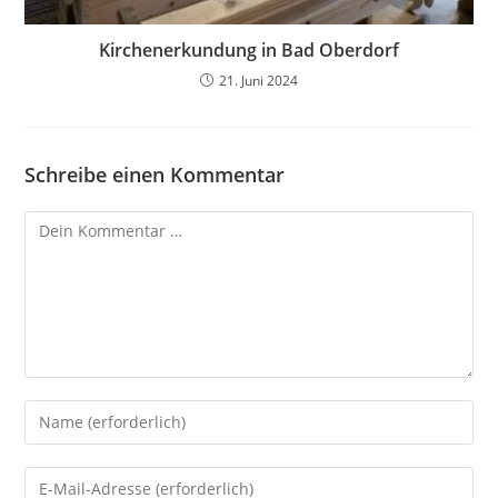
Kirchenerkundung in Bad Oberdorf
21. Juni 2024
Schreibe einen Kommentar
Kommentar
Gib
deinen
Namen
Gib
oder