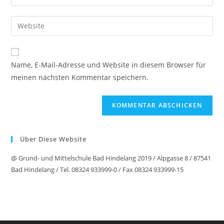
deine
Benutzernamen
E-
Gib
zum
Mail-
deine
Kommentieren
Adresse
Website-
ein
zum
URL
Name, E-Mail-Adresse und Website in diesem Browser für
Kommentieren
ein
meinen nächsten Kommentar speichern.
ein
(optional)
Über Diese Website
@ Grund- und Mittelschule Bad Hindelang 2019 / Alpgasse 8 / 87541
Bad Hindelang / Tel. 08324 933999-0 / Fax 08324 933999-15