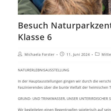
Besuch Naturparkzent
Klasse 6
Beitrags-
Beitrag
Beitrags
Michaela Forster
11. Juni 2024
Mitt
Autor:
veröffentlicht:
Kategori
NATURERLEBNISAUSSTELLUNG
In der Hauptausstellungen gingen wir durch die versc
Faszinierendes über die bunte Vielfalt der heimischen T
GRUND- UND TRINKWASSER, UNSER UNTERIRDISCHER 
Wir begleiteten einen Regentropfen spielerisch auf sei