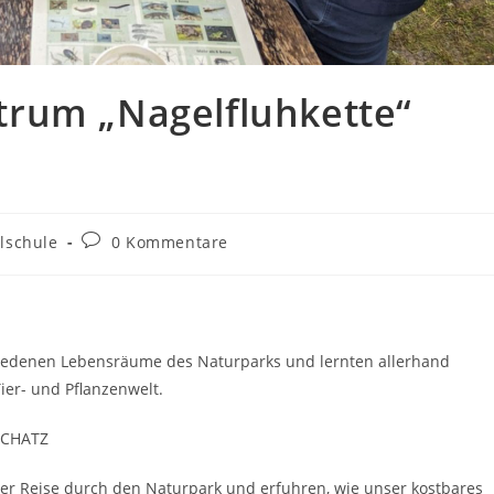
rum „Nagelfluhkette“
-
Beitrags-
elschule
0 Kommentare
e:
Kommentare:
hiedenen Lebensräume des Naturparks und lernten allerhand
ier- und Pflanzenwelt.
SCHATZ
ner Reise durch den Naturpark und erfuhren, wie unser kostbares