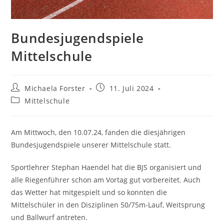
Bundesjugendspiele
Mittelschule
Beitrags-
Beitrag
Michaela Forster
11. Juli 2024
Autor:
veröffentlicht:
Beitrags-
Mittelschule
Kategorie:
Am Mittwoch, den 10.07.24, fanden die diesjährigen
Bundesjugendspiele unserer Mittelschule statt.
Sportlehrer Stephan Haendel hat die BJS organisiert und
alle Riegenführer schon am Vortag gut vorbereitet. Auch
das Wetter hat mitgespielt und so konnten die
Mittelschüler in den Disziplinen 50/75m-Lauf, Weitsprung
und Ballwurf antreten.