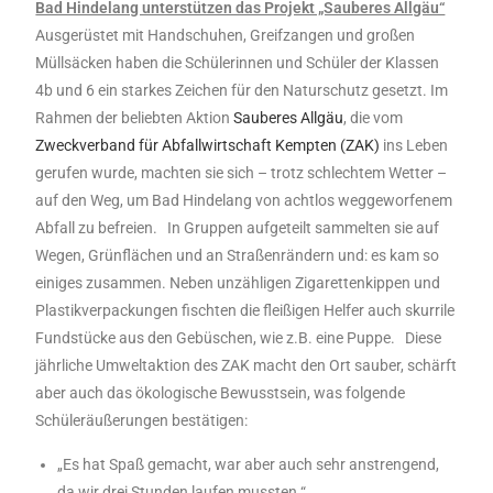
Bad Hindelang unterstützen das Projekt „Sauberes Allgäu“
Ausgerüstet mit Handschuhen, Greifzangen und großen
Müllsäcken haben die Schülerinnen und Schüler der Klassen
4b und 6 ein starkes Zeichen für den Naturschutz gesetzt. Im
Rahmen der beliebten Aktion
Sauberes Allgäu
, die vom
Zweckverband für Abfallwirtschaft Kempten (ZAK)
ins Leben
gerufen wurde, machten sie sich – trotz schlechtem Wetter –
auf den Weg, um Bad Hindelang von achtlos weggeworfenem
Abfall zu befreien. In Gruppen aufgeteilt sammelten sie auf
Wegen, Grünflächen und an Straßenrändern und: es kam so
einiges zusammen. Neben unzähligen Zigarettenkippen und
Plastikverpackungen fischten die fleißigen Helfer auch skurrile
Fundstücke aus den Gebüschen, wie z.B. eine Puppe.
Diese
jährliche Umweltaktion des ZAK macht den Ort sauber, schärft
aber auch das ökologische Bewusstsein, was folgende
Schüleräußerungen bestätigen:
„Es hat Spaß gemacht, war aber auch sehr anstrengend,
da wir drei Stunden laufen mussten.“